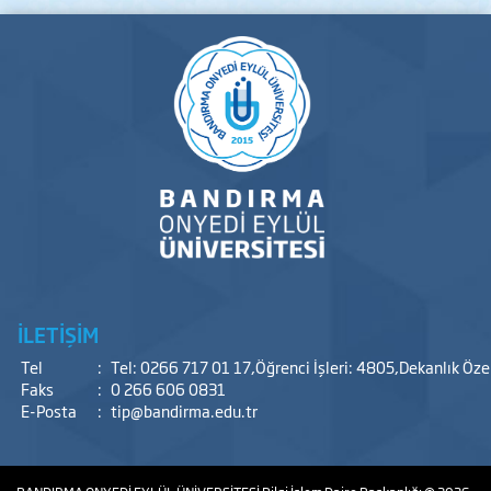
İLETİŞİM
Tel
:
Tel: 0266 717 01 17,Öğrenci İşleri: 4805,Dekanlık Öz
Faks
:
0 266 606 0831
E-Posta
:
tip@bandirma.edu.tr