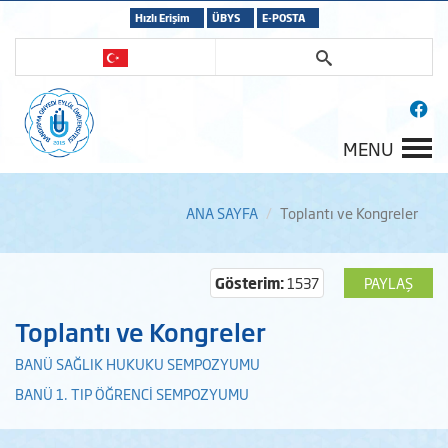
Hızlı Erişim
ÜBYS
E-POSTA
MENU
ANA SAYFA
Toplantı ve Kongreler
Gösterim:
1537
PAYLAŞ
Toplantı ve Kongreler
BANÜ SAĞLIK HUKUKU SEMPOZYUMU
BANÜ 1. TIP ÖĞRENCİ SEMPOZYUMU