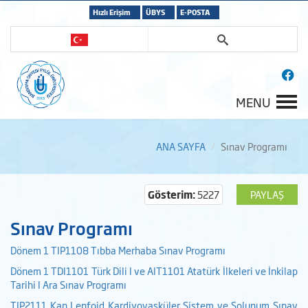
Hızlı Erişim
ÜBYS
E-POSTA
MENU
ANA SAYFA
Sınav Programı
Gösterim:
5227
PAYLAŞ
Sınav Programı
Dönem 1 TIP1108 Tıbba Merhaba Sınav Programı
Dönem 1 TDI1101 Türk Dili I ve AIT1101 Atatürk İlkeleri ve İnkilap
Tarihi I Ara Sınav Programı
TIP2111 Kan Lenfoid Kardiyovasküler Sistem ve Solunum Sınav