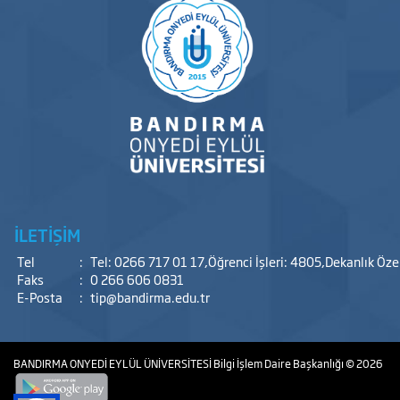
İLETİŞİM
Tel
:
Tel: 0266 717 01 17,Öğrenci İşleri: 4805,Dekanlık Öz
Faks
:
0 266 606 0831
E-Posta
:
tip@bandirma.edu.tr
BANDIRMA ONYEDİ EYLÜL ÜNİVERSİTESİ
Bilgi İşlem Daire Başkanlığı
© 2026