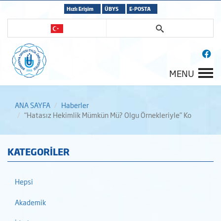
Hızlı Erişim
ÜBYS
E-POSTA
MENU
ANA SAYFA
Haberler
“Hatasız Hekimlik Mümkün Mü? Olgu Örnekleriyle” Ko
KATEGORİLER
Hepsi
Akademik