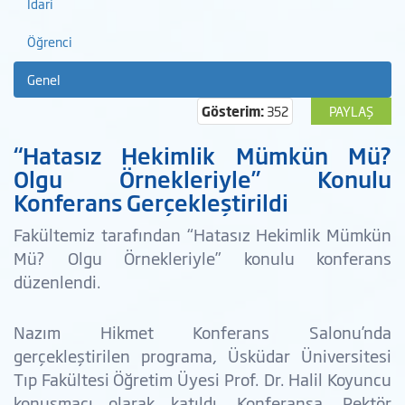
İdari
Öğrenci
Genel
Gösterim:
352
PAYLAŞ
“Hatasız Hekimlik Mümkün Mü?
Olgu Örnekleriyle” Konulu
Konferans Gerçekleştirildi
Fakültemiz tarafından “Hatasız Hekimlik Mümkün
Mü? Olgu Örnekleriyle” konulu konferans
düzenlendi.
Nazım Hikmet Konferans Salonu’nda
gerçekleştirilen programa, Üsküdar Üniversitesi
Tıp Fakültesi Öğretim Üyesi Prof. Dr. Halil Koyuncu
konuşmacı olarak katıldı. Konferansa, Rektör