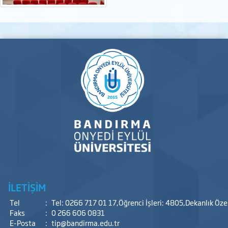
İLETİŞİM
Tel
:
Tel: 0266 717 01 17,Öğrenci İşleri: 4805,Dekanlık Öz
Faks
:
0 266 606 0831
E-Posta
:
tip@bandirma.edu.tr