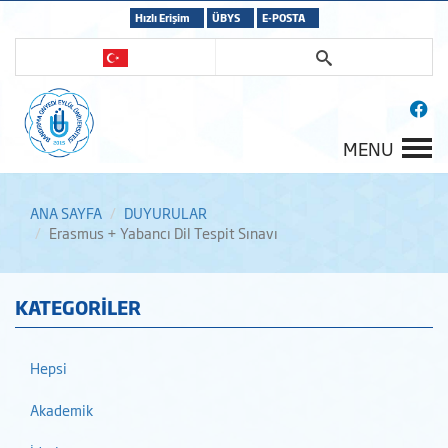
Hızlı Erişim
ÜBYS
E-POSTA
MENU
ANA SAYFA
DUYURULAR
Erasmus + Yabancı Dil Tespit Sınavı
KATEGORİLER
Hepsi
Akademik