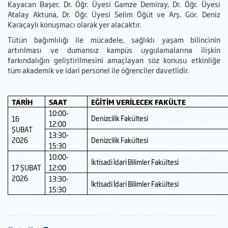
Kayacan Başer, Dr. Öğr. Üyesi Gamze Demiray, Dr. Öğr. Üyesi
Atalay Aktuna, Dr. Öğr. Üyesi Selim Öğüt ve Arş. Gör. Deniz
Karaçaylı konuşmacı olarak yer alacaktır.
Tütün bağımlılığı ile mücadele, sağlıklı yaşam bilincinin
artırılması ve dumansız kampüs uygulamalarına ilişkin
farkındalığın geliştirilmesini amaçlayan söz konusu etkinliğe
tüm akademik ve idari personel ile öğrenciler davetlidir.
TARİH
SAAT
EĞİTİM VERİLECEK FAKÜLTE
10:00-
Denizcilik Fakültesi
16
12:00
ŞUBAT
13:30-
2026
Denizcilik Fakültesi
15:30
10:00-
İktisadi İdari Bilimler Fakültesi
17 ŞUBAT
12:00
2026
13:30-
İktisadi İdari Bilimler Fakültesi
15:30