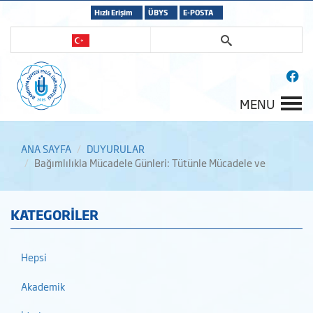
Hızlı Erişim
ÜBYS
E-POSTA
MENU
ANA SAYFA
DUYURULAR
Bağımlılıkla Mücadele Günleri: Tütünle Mücadele ve
KATEGORİLER
Hepsi
Akademik