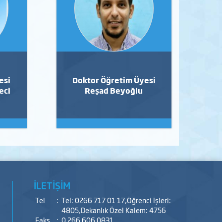
esi
Doktor Öğretim Üyesi
eci
Reşad Beyoğlu
İLETİŞİM
Tel
:
Tel: 0266 717 01 17,Öğrenci İşleri:
4805,Dekanlık Özel Kalem: 4756
Faks
:
0 266 606 0831