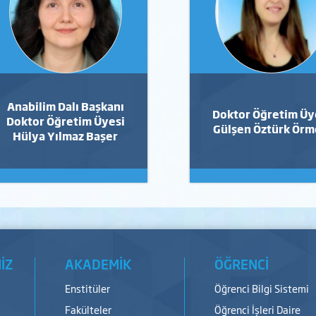
Anabilim Dalı Başkanı
Doktor Öğretim Üy
Doktor Öğretim Üyesi
Gülşen Öztürk Örm
Hülya Yılmaz Başer
İZ
AKADEMİK
ÖĞRENCİ
Enstitüler
Öğrenci Bilgi Sistemi
Fakülteler
Öğrenci İşleri Daire