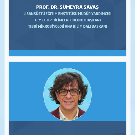
PROF. DR. SÜMEYRA SAVAŞ
LİSANSÜSTÜ EĞİTİM ENSTİTÜSÜ MÜDÜR YARDIMCISI
TEMEL TIP BİLİMLERİ BÖLÜMÜ BAŞKANI
TIBBİ MİKROBİYOLOJİ ANA BİLİM DALI BAŞKANI