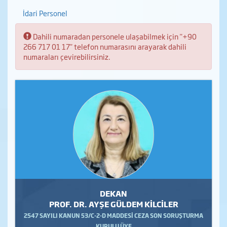
İdari Personel
Bilgi:
Dahili numaradan personele ulaşabilmek için "+90
266 717 01 17" telefon numarasını arayarak dahili
numaraları çevirebilirsiniz.
DEKAN
PROF. DR. AYŞE GÜLDEM KİLCİLER
2547 SAYILI KANUN 53/C-2-D MADDESİ CEZA SON SORUŞTURMA
KURULU ÜYE