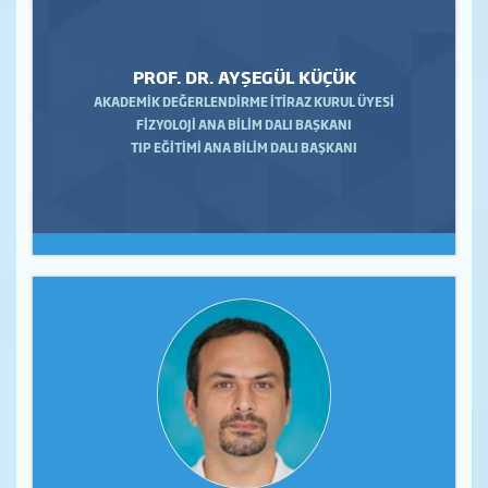
PROF. DR. AYŞEGÜL KÜÇÜK
AKADEMİK DEĞERLENDİRME İTİRAZ KURUL ÜYESİ
FİZYOLOJİ ANA BİLİM DALI BAŞKANI
TIP EĞİTİMİ ANA BİLİM DALI BAŞKANI