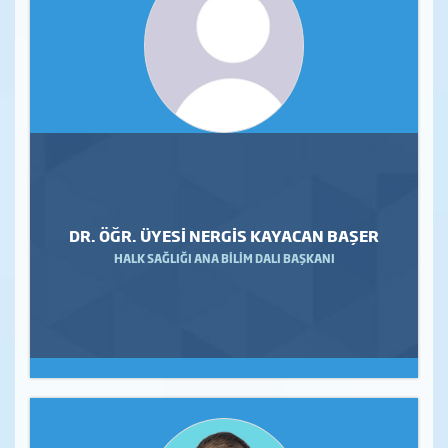
DR. ÖĞR. ÜYESİ NERGİS KAYACAN BAŞER
HALK SAĞLIĞI ANA BİLİM DALI BAŞKANI