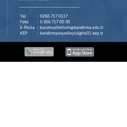
Tel
:
0266 717 0117
Faks
:
0 266 717 00 30
E-Posta
:
kurumsaliletisim@bandirma.edu.tr
KEP
:
bandirmaonyedieylul@hs01.kep.tr