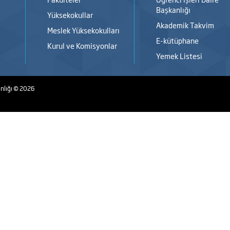
Başkanlığı
Yüksekokullar
Akademik Takvim
Meslek Yüksekokulları
E-kütüphane
Kurul ve Komisyonlar
Yemek Listesi
nlığı
© 2026