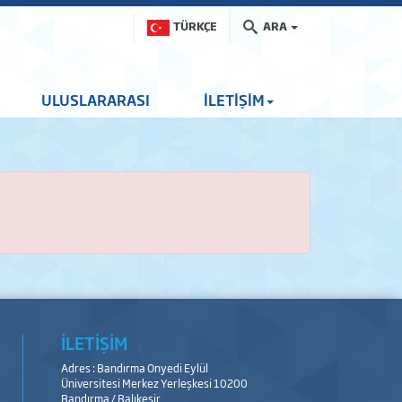
TÜRKÇE
ARA
ULUSLARARASI
İLETİŞİM
İLETİŞİM
Adres : Bandırma Onyedi Eylül
Üniversitesi Merkez Yerleşkesi 10200
Bandırma / Balıkesir