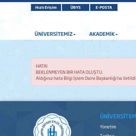
Hızlı Erişim
ÜBYS
E-POSTA
ÜNİVERSİTEMİZ
AKADEMİK
HATA!
BEKLENMEYEN BIR HATA OLUŞTU.
Aldığınız hata Bilgi İşlem Daire Başkanlığı'na iletildi
ÜNİVERSİTEM
Yönetim
Tarihçe