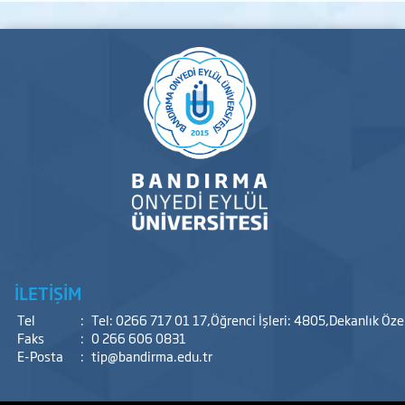
İLETİŞİM
Tel
:
Tel: 0266 717 01 17,Öğrenci İşleri: 4805,Dekanlık Öz
Faks
:
0 266 606 0831
E-Posta
:
tip@bandirma.edu.tr