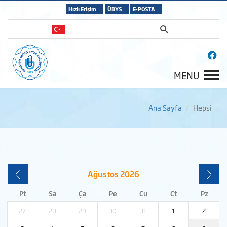
Hızlı Erişim
ÜBYS
E-POSTA
MENU
Ana Sayfa
Hepsi
Ağustos
2026
Pt
Sa
Ça
Pe
Cu
Ct
Pz
27
28
29
30
31
1
2