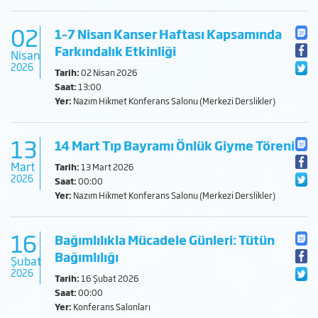
02
1–7 Nisan Kanser Haftası Kapsamında
Farkındalık Etkinliği
Nisan
2026
Tarih:
02 Nisan 2026
Saat:
13:00
Yer:
Nazım Hikmet Konferans Salonu (Merkezi Derslikler)
13
14 Mart Tıp Bayramı Önlük Giyme Töreni
Mart
Tarih:
13 Mart 2026
2026
Saat:
00:00
Yer:
Nazım Hikmet Konferans Salonu (Merkezi Derslikler)
16
Bağımlılıkla Mücadele Günleri: Tütün
Bağımlılığı
Şubat
2026
Tarih:
16 Şubat 2026
Saat:
00:00
Yer:
Konferans Salonları